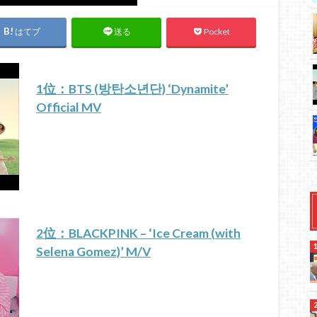
はてブ
Pocket
送る
1位：BTS (방탄소년단) ‘Dynamite’
Official MV
2位：BLACKPINK – ‘Ice Cream (with
Selena Gomez)’ M/V