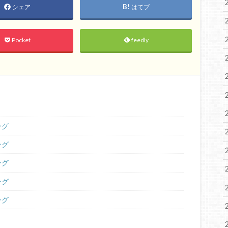
シェア
はてブ
Pocket
feedly
ング
ング
ング
ング
ング