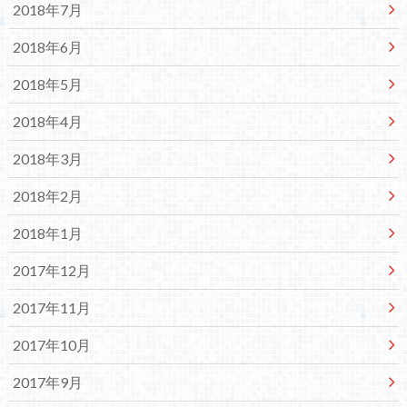
2018年7月
2018年6月
2018年5月
2018年4月
2018年3月
2018年2月
2018年1月
2017年12月
2017年11月
2017年10月
2017年9月