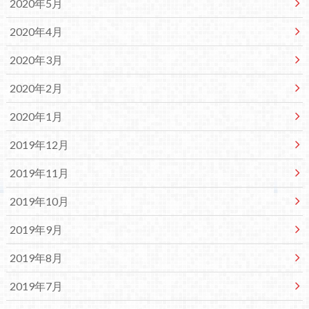
2020年5月
2020年4月
2020年3月
2020年2月
2020年1月
2019年12月
2019年11月
2019年10月
2019年9月
2019年8月
2019年7月