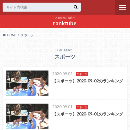
人気動画をお届け
ranktube
HOME
スポーツ
CATEGORY
スポーツ
2020.09.02
スポーツ
【スポーツ】2020-09-02のランキング
2020.09.01
スポーツ
【スポーツ】2020-09-01のランキング