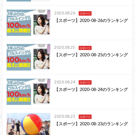
2020.08.26
スポーツ
【スポーツ】2020-08-26のランキング
2020.08.25
スポーツ
【スポーツ】2020-08-25のランキング
2020.08.24
スポーツ
【スポーツ】2020-08-24のランキング
2020.08.23
スポーツ
【スポーツ】2020-08-23のランキング