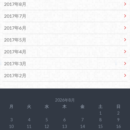
2017年8月
2017年7月
2017年6月
2017年5月
2017年4月
2017年3月
2017年2月
2026年8月
月
火
水
木
金
土
日
1
2
3
4
5
6
7
8
9
10
11
12
13
14
15
16