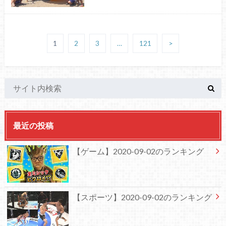
1
2
3
…
121
>
最近の投稿
【ゲーム】2020-09-02のランキング
【スポーツ】2020-09-02のランキング