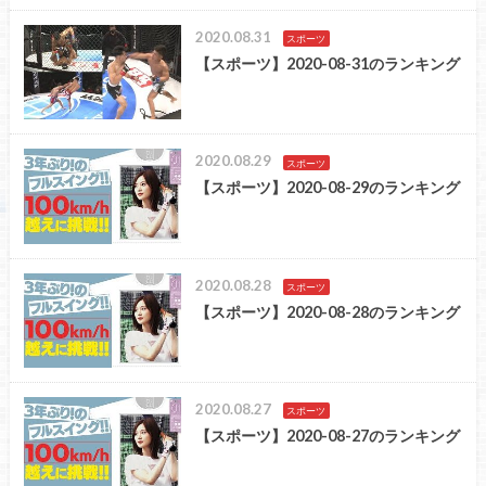
2020.08.31
スポーツ
【スポーツ】2020-08-31のランキング
2020.08.29
スポーツ
【スポーツ】2020-08-29のランキング
2020.08.28
スポーツ
【スポーツ】2020-08-28のランキング
2020.08.27
スポーツ
【スポーツ】2020-08-27のランキング