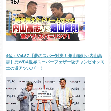
4位：Vol.67 【夢のスパー対決！ 畑山隆則vs内山高
志】元WBA世界スーパーフェザー級チャンピオン同
士の激アツスパー！