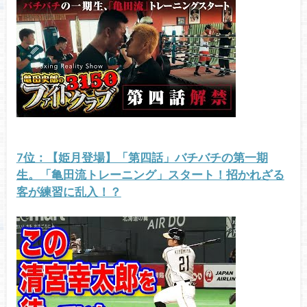
7位：【姫月登場】「第四話」バチバチの第一期
生。「亀田流トレーニング」スタート！招かれざる
客が練習に乱入！？