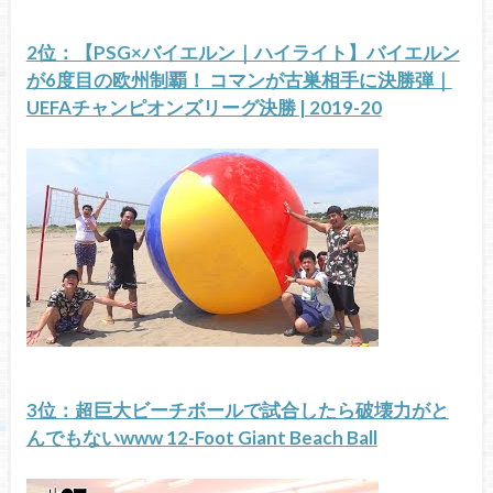
2位：【PSG×バイエルン｜ハイライト】バイエルン
が6度目の欧州制覇！ コマンが古巣相手に決勝弾｜
UEFAチャンピオンズリーグ決勝 | 2019-20
3位：超巨大ビーチボールで試合したら破壊力がと
んでもないwww 12-Foot Giant Beach Ball