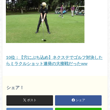
10位：【穴にぶち込め】ネクステでゴルフ対決した
らミラクルショット連発の大接戦だったww
シェア！
ポスト
シェア