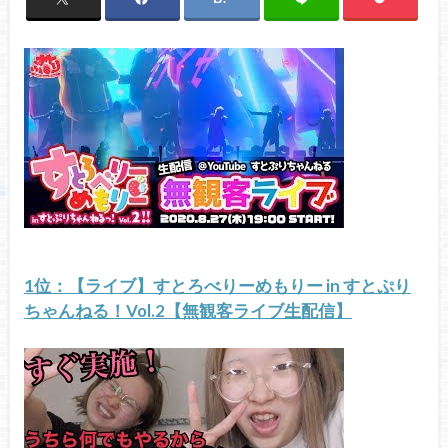
1位：【ライブ】すとろべりーめもりー in すとぷり
ちゃんねる！Vol.2【無観客ライブ生配信】