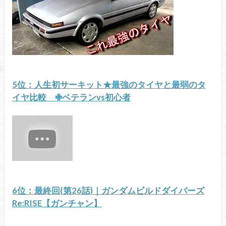
5位：人生初サーキット★最強のタイヤと最弱のタ
イヤ比較 ✙ベテランvs初心者
6位：最終回(第26話)｜ガンダムビルドダイバーズ
Re:RISE【ガンチャン】