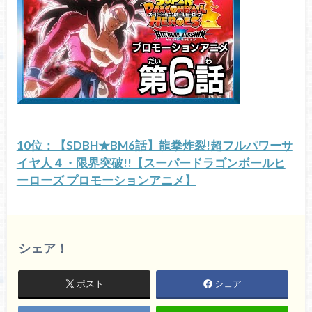
10位：【SDBH★BM6話】龍拳炸裂!超フルパワーサ
イヤ人４・限界突破!!【スーパードラゴンボールヒ
ーローズ プロモーションアニメ】
シェア！
ポスト
シェア