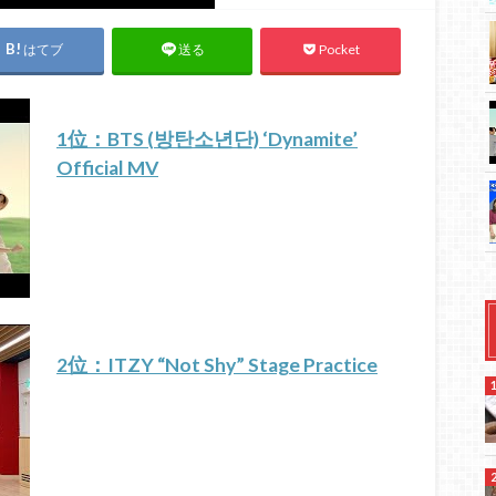
はてブ
Pocket
送る
1位：BTS (방탄소년단) ‘Dynamite’
Official MV
2位：ITZY “Not Shy” Stage Practice