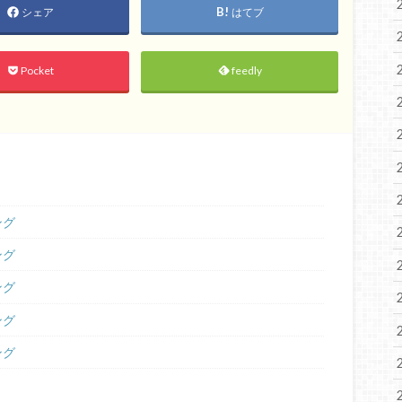
シェア
はてブ
Pocket
feedly
ング
ング
ング
ング
ング