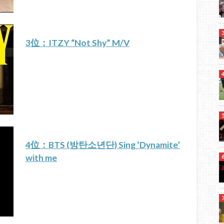
3位：ITZY “Not Shy” M/V
4位：BTS (방탄소년단) Sing ‘Dynamite’
with me