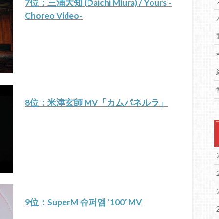
7位：三浦大知 (Daichi Miura) / Yours -
Choreo Video-
8位：米津玄師 MV「カムパネルラ」
9位：SuperM 슈퍼엠 ‘100′ MV