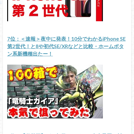
7位：＜速報＞夜中に発表！10分でわかるiPhone SE
第2世代！と8や初代SE/XRなどと比較・ホームボタ
ン系新機種出たー！