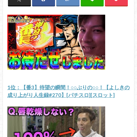
1位：【番3】待望の瞬間！○○ぶりの○○！【よしきの
成り上がり人生録#270】[パチスロ][スロット]