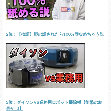
2位：【検証】唇の話されたら100%唇なめちゃう説
3位：ダイソンVS業務用ロボット掃除機【衝撃の結
果が…!】