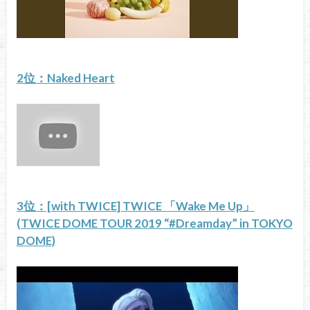
2位：Naked Heart
3位：[with TWICE] TWICE 「Wake Me Up」
(TWICE DOME TOUR 2019 “#Dreamday” in TOKYO
DOME)