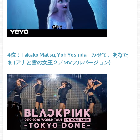
4位：Takako Matsu, Yoh Yoshida – みせて、あなた
を (アナと雪の女王２／MVフルバージョン)