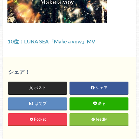
10位：LUNA SEA「Make a vow」MV
シェア！
ポスト
シェア
はてブ
送る
Pocket
feedly