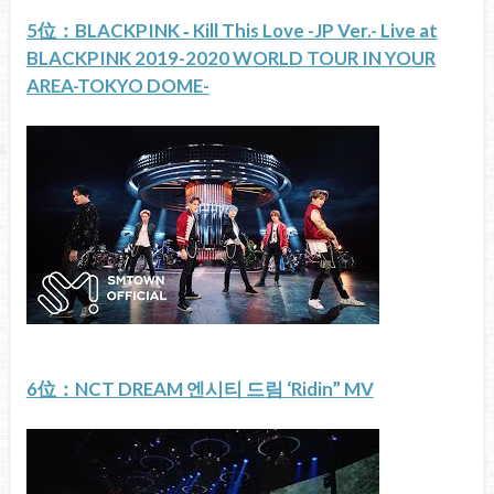
5位：BLACKPINK ‐ Kill This Love -JP Ver.- Live at
BLACKPINK 2019-2020 WORLD TOUR IN YOUR
AREA-TOKYO DOME-
6位：NCT DREAM 엔시티 드림 ‘Ridin” MV