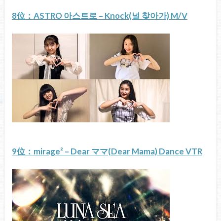
8位：ASTRO 아스트로 – Knock(널 찾아가) M/V
9位：mirage² – Dear ママ(Dear Mama) Dance VTR