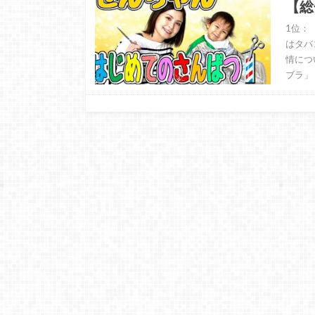
【総
1位：
はタバ
情につ
ブラ」