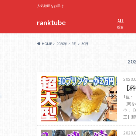
人気動画をお届け
ALL
ranktube
総合
HOME
2020年
5月
30日
20
2020.0
【科
1位：
【闇を
位：【
王】新
2020.0