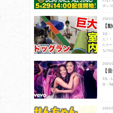
ボッコ
2020.0
【動
1位：
た！！
たスー
なけれ
2020.0
【音
1位：Lad
位：Agu
2020.0