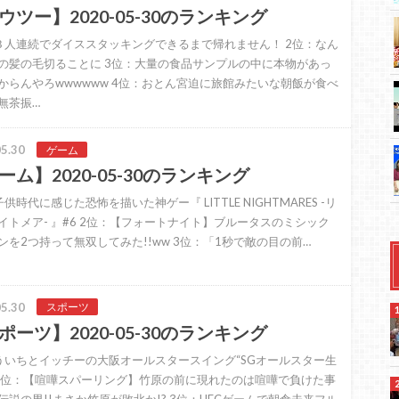
ウツー】2020-05-30のランキング
３人連続でダイススタッキングできるまで帰れません！ 2位：なん
の髪の毛切ることに 3位：大量の食品サンプルの中に本物があっ
からんやろwwwwww 4位：おとん宮迫に旅館みたいな朝飯が食べ
無茶振…
5.30
ゲーム
ーム】2020-05-30のランキング
供時代に感じた恐怖を描いた神ゲー『 LITTLE NIGHTMARES -リ
イトメア- 』#6 2位：【フォートナイト】ブルータスのミシック
ンを2つ持って無双してみた!!ww 3位：「1秒で敵の目の前…
5.30
スポーツ
ポーツ】2020-05-30のランキング
ういちとイッチーの大阪オールスタースイング“SGオールスター生
 2位：【喧嘩スパーリング】竹原の前に現れたのは喧嘩で負けた事
伝説の男!!まさか竹原が敗北か!? 3位：UFCゲームで朝倉未来フル