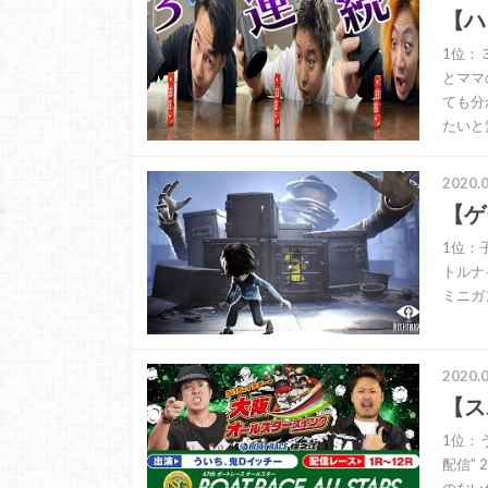
【ハ
1位：
とママ
ても分
たいと
2020.0
【ゲ
1位：子
トルナ
ミニガ
2020.0
【ス
1位：
配信”
のない