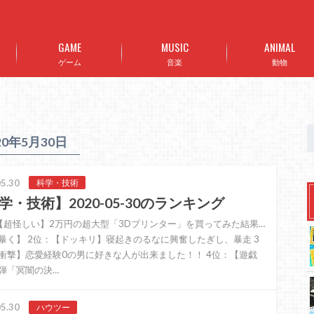
GAME
MUSIC
ANIMAL
ゲーム
音楽
動物
20年5月30日
5.30
科学・技術
学・技術】2020-05-30のランキング
【超怪しい】2万円の超大型「3Dプリンター」を買ってみた結果…
暴く】 2位：【ドッキリ】寝起きのるなに興奮したぎし、暴走 3
衝撃】恋愛経験0の男に好きな人が出来ました！！ 4位：【遊戯
弾「冥闇の決…
5.30
ハウツー