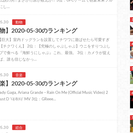
にし…
5.30
動物
物】2020-05-30のランキング
【巨大】室内ドッグランを設置してチワワに遊ばせたら可愛すぎ
【チクワくん】 2位：【究極のしゃぶしゃぶ】ウニをすりつぶし
プで食べる『海鮮うにしゃぶ』これ、最強。 3位：カメラが捉え
ば、誰も信じなかっ…
5.30
音楽
楽】2020-05-30のランキング
y Gaga, Ariana Grande – Rain On Me (Official Music Video) 2
st D ‘대취타’ MV 3位：GReee…
5.30
総合