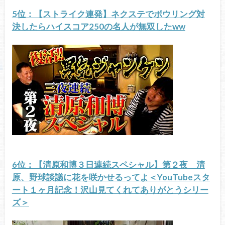
5位：【ストライク連発】ネクステでボウリング対
決したらハイスコア250の名人が無双したww
6位：【清原和博３日連続スペシャル】第２夜 清
原、野球談議に花を咲かせるってよ＜YouTubeスタ
ート１ヶ月記念！沢山見てくれてありがとうシリー
ズ＞