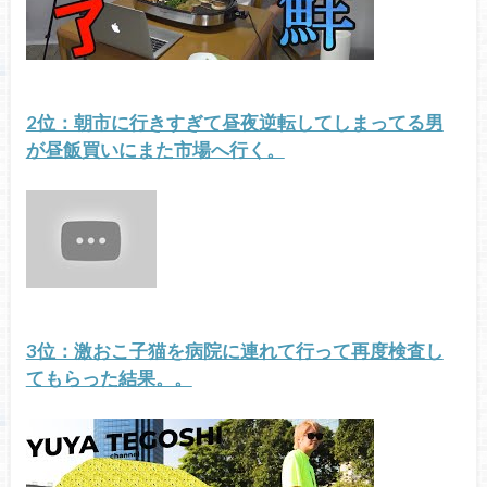
2位：朝市に行きすぎて昼夜逆転してしまってる男
が昼飯買いにまた市場へ行く。
3位：激おこ子猫を病院に連れて行って再度検査し
てもらった結果。。