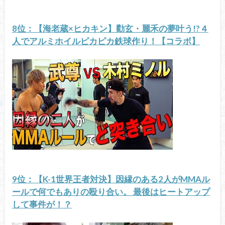
8位：【海老蔵×ヒカキン】勸玄・麗禾の夢叶う!?４
人でアルミホイルピカピカ鉄球作り！【コラボ】
9位：【K-1世界王者対決】因縁のある2人がMMAル
ールで何でもありの殴り合い。 最後はヒートアップ
して事件が！？