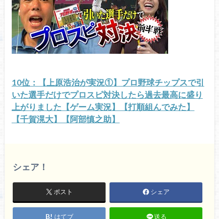
10位：【上原浩治が実況①】プロ野球チップスで引
いた選手だけでプロスピ対決したら過去最高に盛り
上がりました【ゲーム実況】【打順組んでみた】
【千賀滉大】【阿部慎之助】
シェア！
ポスト
シェア
はてブ
送る