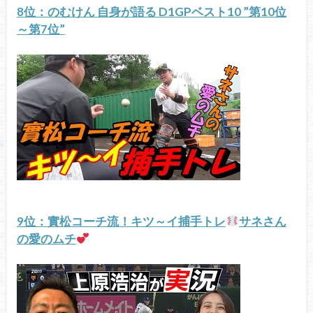
8位：のむけん 自身が語る D1GPベスト10 ”第10位
～第7位”
9位：實松コーチ流！キツ～イ捕手トレ
サネさん
の愛のムチ