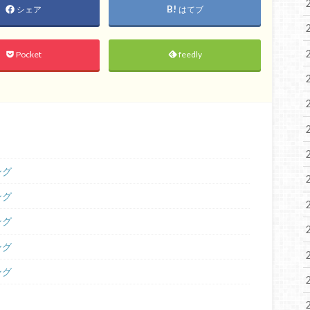
シェア
はてブ
Pocket
feedly
ング
ング
ング
ング
ング