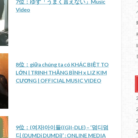
7位：ゆず「うまく言えない」Music
Video
8位：giữa chúng ta có KHÁC BIỆT TO
LỚN | TRỊNH THĂNG BÌNH x LIZ KIM
CƯƠNG | OFFICIAL MUSIC VIDEO
9位：(여자)아이들((G)I-DLE) – ‘덤디덤
디 (DUMDi DUMDi)’ : ONLINE MEDIA