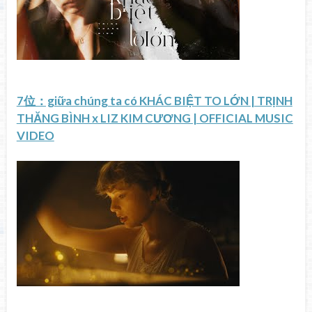
7位：giữa chúng ta có KHÁC BIỆT TO LỚN | TRỊNH
THĂNG BÌNH x LIZ KIM CƯƠNG | OFFICIAL MUSIC
VIDEO