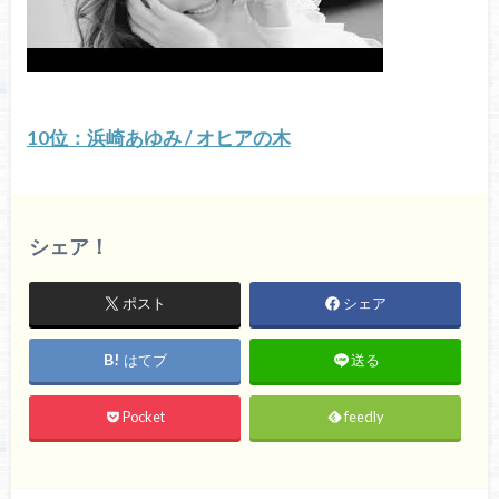
10位：浜崎あゆみ / オヒアの木
シェア！
ポスト
シェア
はてブ
送る
Pocket
feedly