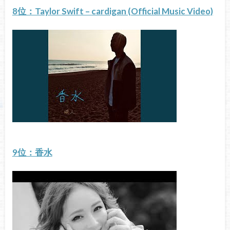
8位：Taylor Swift – cardigan (Official Music Video)
9位：香水