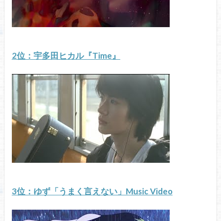
2位：宇多田ヒカル『Time』
3位：ゆず「うまく言えない」Music Video