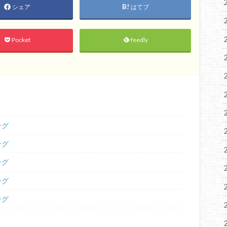
シェア
はてブ
Pocket
feedly
ング
ング
ング
ング
ング