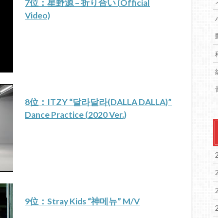
7位：星野源 – 折り合い (Official
Video)
8位：ITZY “달라달라(DALLA DALLA)”
Dance Practice (2020 Ver.)
9位：Stray Kids “神메뉴” M/V