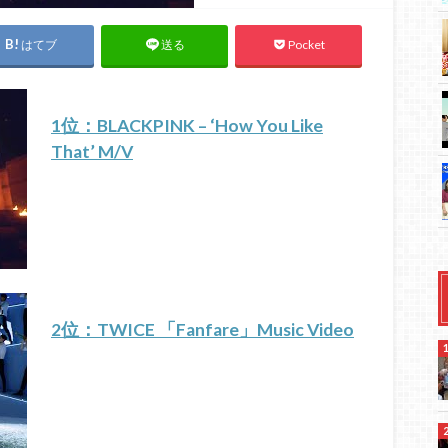
はてブ
Pocket
送る
1位：BLACKPINK – ‘How You Like
That’ M/V
2位：TWICE 「Fanfare」Music Video