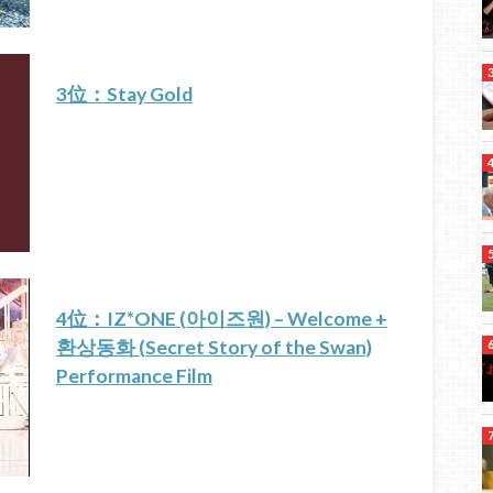
3位：Stay Gold
4位：IZ*ONE (아이즈원) – Welcome +
환상동화 (Secret Story of the Swan)
Performance Film