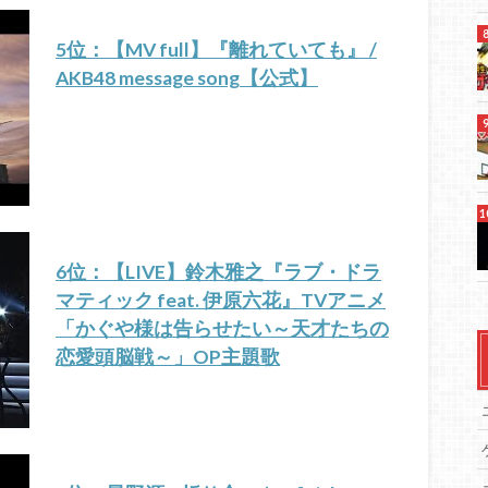
5位：【MV full】『離れていても』 /
AKB48 message song【公式】
6位：【LIVE】鈴木雅之『ラブ・ドラ
マティック feat. 伊原六花』TVアニメ
「かぐや様は告らせたい～天才たちの
恋愛頭脳戦～」OP主題歌