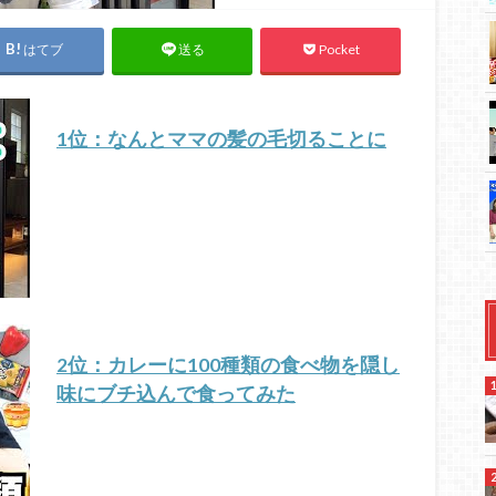
はてブ
Pocket
送る
1位：なんとママの髪の毛切ることに
2位：カレーに100種類の食べ物を隠し
味にブチ込んで食ってみた