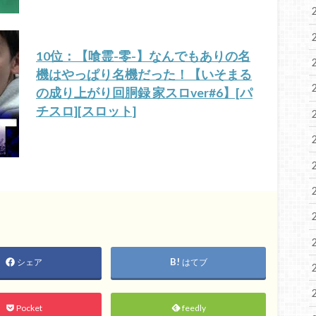
10位：【喰霊-零-】なんでもありの名
機はやっぱり名機だった！【いそまる
の成り上がり回胴録 家スロver#6】[パ
チスロ][スロット]
シェア
はてブ
Pocket
feedly