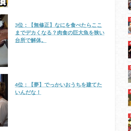
3位：【無修正】なにを食べたらここ
までデカくなる？肉食の巨大魚を狭い
台所で解体。
4位：【夢】でっかいおうちを建てた
いんだな！