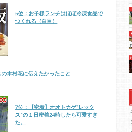
5位：お子様ランチはほぼ冷凍食品で
つくれる（白目）
スの木村花に伝えたかったこと
7位：【密着】オオトカゲ“レック
ス”の１日密着24時したら可愛すぎ
た。