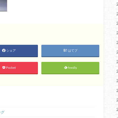
シェア
はてブ
Pocket
feedly
ング