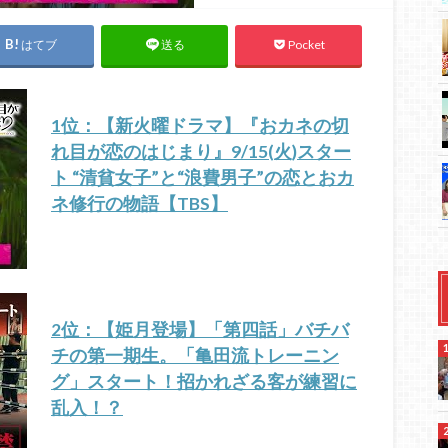
はてブ
Pocket
送る
1位：【新火曜ドラマ】『おカネの切
れ目が恋のはじまり』9/15(火)スター
ト “清貧女子”と“浪費男子”の恋とおカ
ネ修行の物語【TBS】
2位：【姫月登場】「第四話」バチバ
チの第一期生。「亀田流トレーニン
グ」スタート！招かれざる客が練習に
乱入！？