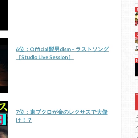
6位：Official髭男dism – ラストソング
［Studio Live Session］
7位：東ブクロが金のレクサスで大儲
け！？