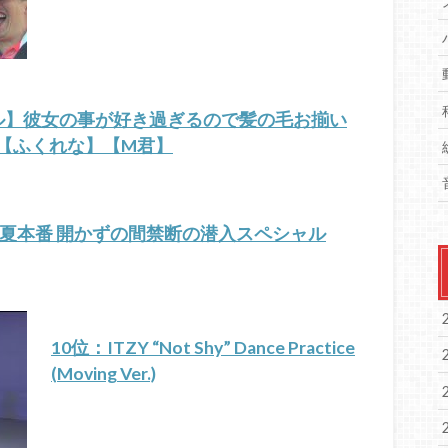
ル】彼女の事が好き過ぎるので髪の毛お揃い
【ふくれな】【M君】
】夏本番 開かずの間禁断の潜入スペシャル
10位：ITZY “Not Shy” Dance Practice
(Moving Ver.)