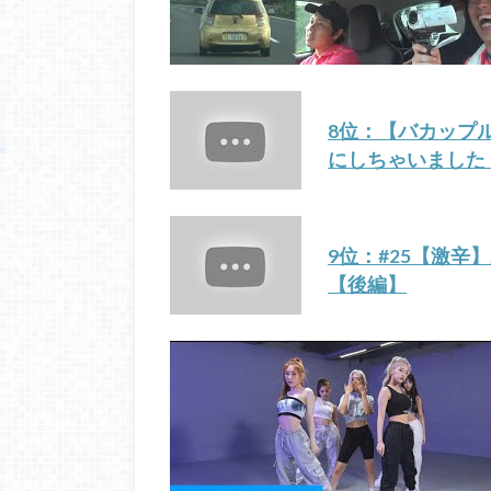
8位：【バカップ
にしちゃいました
9位：#25【激辛
【後編】