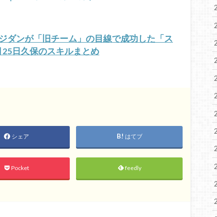
、ジダンが「旧チーム」の目線で成功した「ス
6月25日久保のスキルまとめ
シェア
はてブ
Pocket
feedly