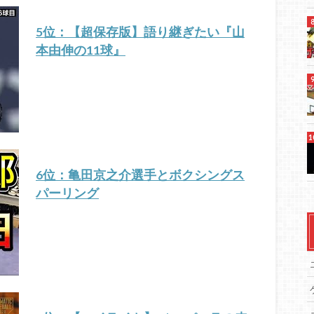
5位：【超保存版】語り継ぎたい『山
本由伸の11球』
6位：亀田京之介選手とボクシングス
パーリング