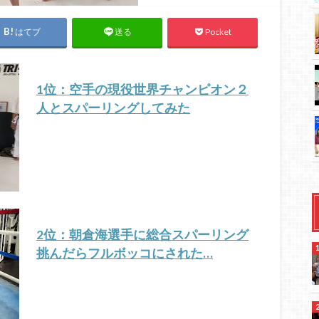
はてブ
Pocket
送る
1位：空手の現役世界チャンピオン２
人とスパーリングしてみた
2位：朝倉海選手に総合スパーリング
挑んだらフルボッコにされた…