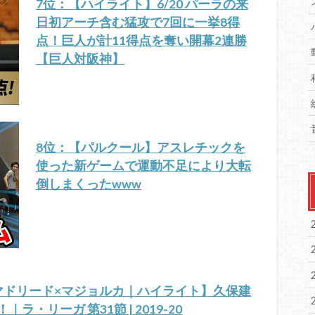
7位：【ハイライト】6/20 パーラの来
日初アーチ含む猛攻で7回に一挙8得
点！巨人が計11得点を奪い開幕2連勝
【巨人対阪神】
8位：【パルクール】アスレチックを
使った新ゲームで運動不足により大転
倒しまくったwww
マドリード×マジョルカ｜ハイライト】久保建
ラ・リーガ 第31節 | 2019-20