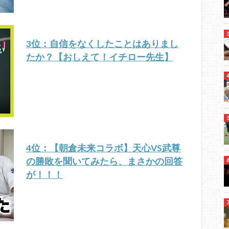
3位：自信をなくしたことはありまし
たか？【おしえて！イチロー先生】
4位：【朝倉未来コラボ】天心VS武尊
の勝敗を聞いてみたら、まさかの回答
が！！！