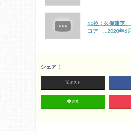
10位：久保建英
コア」…2020年
シェア！
ポスト
送る