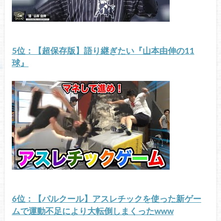
5位：【超保存版】語り継ぎたい『山本由伸の11
球』
6位：【パルクール】アスレチックを使った新ゲー
ムで運動不足により大転倒しまくったwww