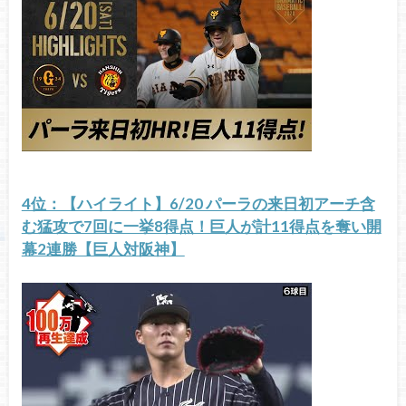
4位：【ハイライト】6/20 パーラの来日初アーチ含
む猛攻で7回に一挙8得点！巨人が計11得点を奪い開
幕2連勝【巨人対阪神】