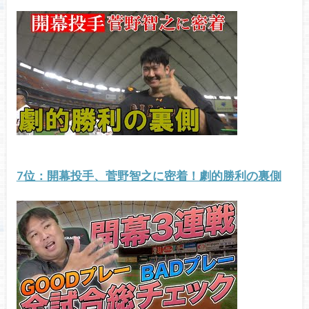
7位：開幕投手、菅野智之に密着！劇的勝利の裏側