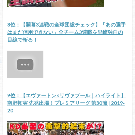
8位：【開幕3連戦の全球団総チェック】「あの選手
はまだ信用できない」全チーム3連戦を里崎独自の
目線で斬る！
9位：【エヴァートン×リヴァプール｜ハイライト】
南野拓実 先発出場！プレミアリーグ 第30節 | 2019-
20