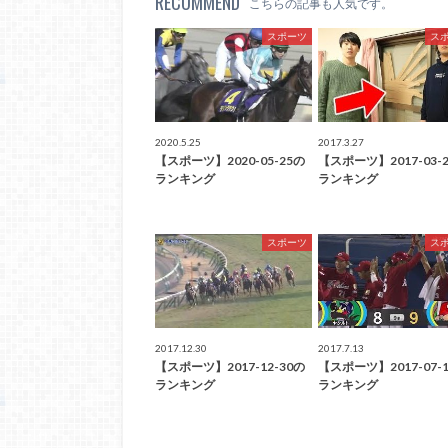
RECOMMEND
こちらの記事も人気です。
スポーツ
ス
2020.5.25
2017.3.27
【スポーツ】2020-05-25の
【スポーツ】2017-03-
ランキング
ランキング
スポーツ
ス
2017.12.30
2017.7.13
【スポーツ】2017-12-30の
【スポーツ】2017-07-
ランキング
ランキング