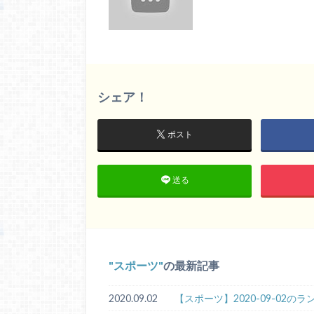
シェア！
ポスト
送る
スポーツ
の最新記事
2020.09.02
【スポーツ】2020-09-02の