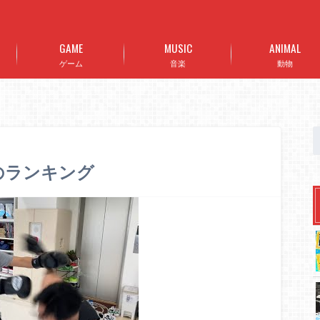
GAME
MUSIC
ANIMAL
ゲーム
音楽
動物
7のランキング