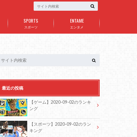
SPORTS
ENTAME
スポーツ
エンタメ
最近の投稿
【ゲーム】2020-09-02のランキ
ング
【スポーツ】2020-09-02のラン
キング