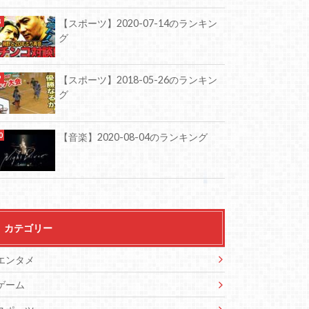
【スポーツ】2020-07-14のランキン
グ
【スポーツ】2018-05-26のランキン
グ
【音楽】2020-08-04のランキング
カテゴリー
エンタメ
ゲーム