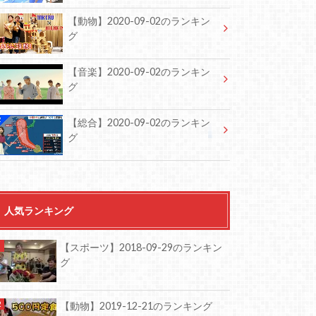
【動物】2020-09-02のランキン
グ
【音楽】2020-09-02のランキン
グ
【総合】2020-09-02のランキン
グ
人気ランキング
【スポーツ】2018-09-29のランキン
グ
【動物】2019-12-21のランキング