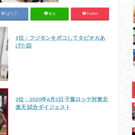
はてブ
Pocket
送る
1位：フジモンをボコしてタピオカあ
げた話
2位：2020年6月5日 千葉ロッテ対東北
楽天 試合ダイジェスト