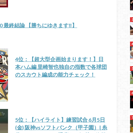
20 最終結論 【勝ちにゆきます‼】
4位：【超大型企画始まります！】日
本ハム編 里崎智也独自の指数で各球団
のスカウト編成の能力チェック！
5位：【ハイライト】練習試合 6月5日
(金) 阪神vsソフトバンク（甲子園）| 糸