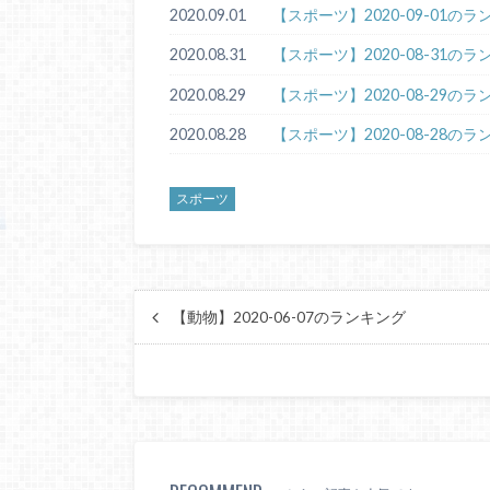
2020.09.01
【スポーツ】2020-09-01の
2020.08.31
【スポーツ】2020-08-31の
2020.08.29
【スポーツ】2020-08-29の
2020.08.28
【スポーツ】2020-08-28の
スポーツ
【動物】2020-06-07のランキング