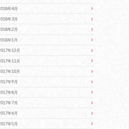
2018年4月
2018年3月
2018年2月
2018年1月
2017年12月
2017年11月
2017年10月
2017年9月
2017年8月
2017年7月
2017年6月
2017年5月