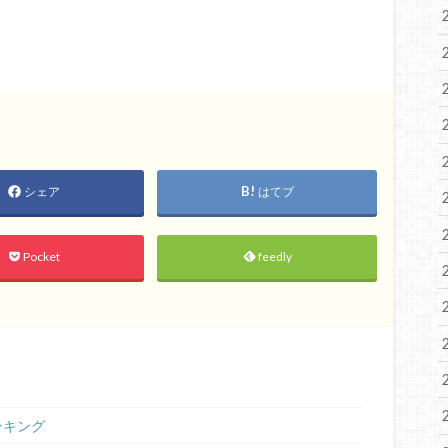
シェア
はてブ
Pocket
feedly
ランキング