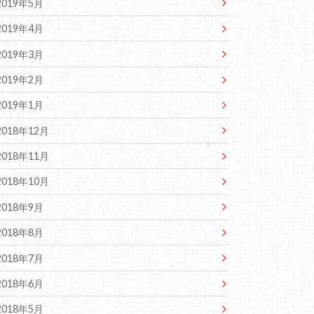
2019年5月
2019年4月
2019年3月
2019年2月
2019年1月
2018年12月
2018年11月
2018年10月
2018年9月
2018年8月
2018年7月
2018年6月
2018年5月