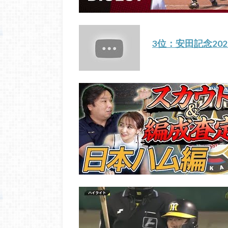
3位：安田記念20