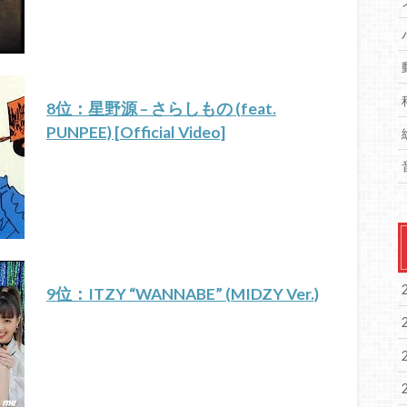
8位：星野源 – さらしもの (feat.
PUNPEE) [Official Video]
9位：ITZY “WANNABE” (MIDZY Ver.)