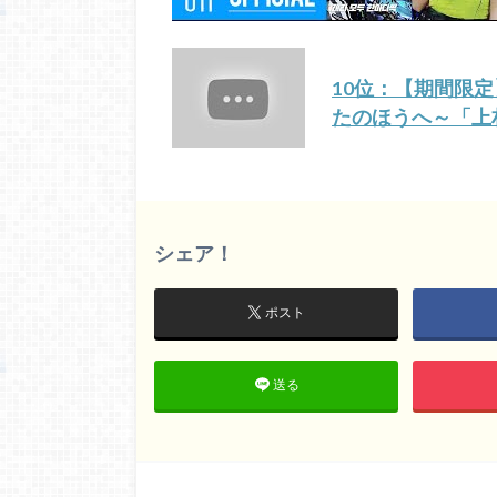
10位：【期間限定
たのほうへ～「上
シェア！
ポスト
送る