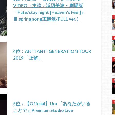
VIDEO（主演：浜辺美波・劇場版
「Fate/stay night [Heaven’s Feel]」
Ⅲ.spring song主題歌/FULL ver.）
4位：ANTI ANTI GENERATION TOUR
2019 「正解」
5位：【Official】Uru 「あなたがいる
ことで」Premium Studio Live