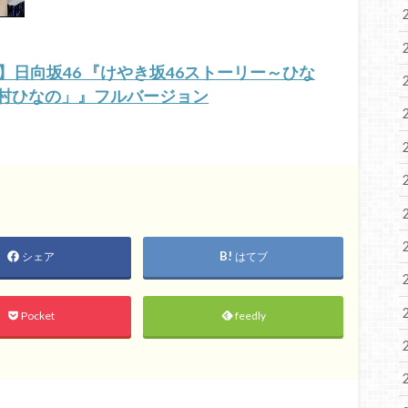
】日向坂46 『けやき坂46ストーリー～ひな
村ひなの」』フルバージョン
シェア
はてブ
Pocket
feedly