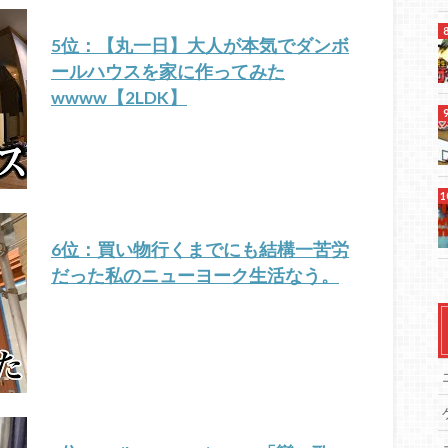
5位：【丸一日】大人が本気でダンボ
ールハウスを家に作ってみた
wwww【2LDK】
6位：買い物行くまでにも結構一苦労
だった私のニューヨーク生活なう。