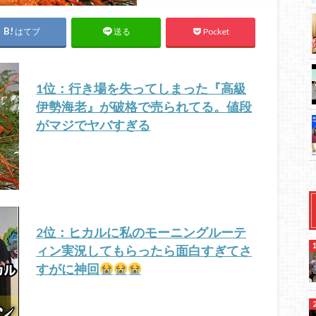
はてブ
Pocket
送る
1位：行き場を失ってしまった『高級
伊勢海老』が破格で売られてる。値段
がマジでヤバすぎる
2位：ヒカルに私のモーニングルーテ
ィン実況してもらったら面白すぎてさ
すがに神回