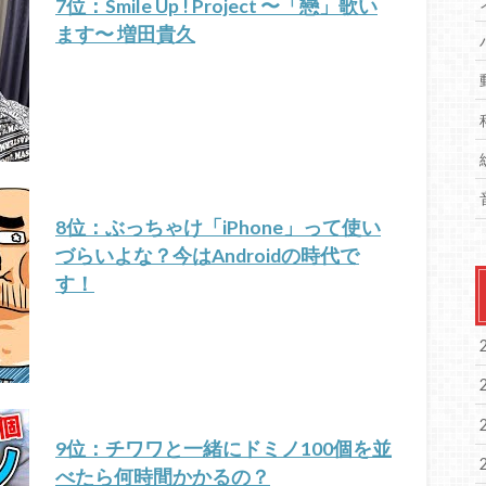
7位：Smile Up ! Project 〜「戀」歌い
ます〜 増田貴久
8位：ぶっちゃけ「iPhone」って使い
づらいよな？今はAndroidの時代で
す！
9位：チワワと一緒にドミノ100個を並
べたら何時間かかるの？