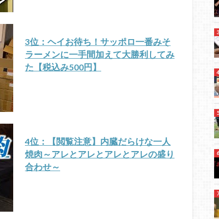
3位：ヘイお待ち！サッポロ一番みそ
ラーメンに一手間加えて大勝利してみ
た【税込み500円】
4位：【閲覧注意】内臓だらけな一人
焼肉～アレとアレとアレとアレの盛り
合わせ～