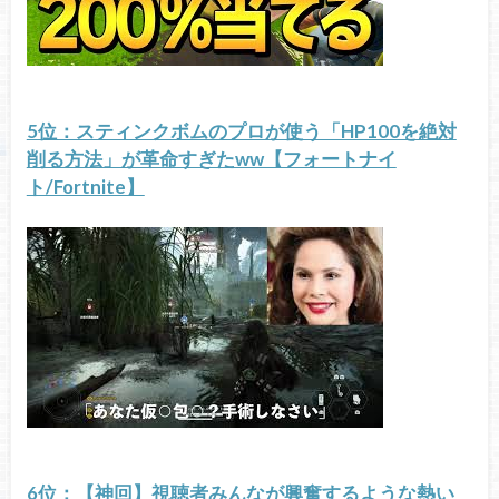
5位：スティンクボムのプロが使う「HP100を絶対
削る方法」が革命すぎたww【フォートナイ
ト/Fortnite】
6位：【神回】視聴者みんなが興奮するような熱い