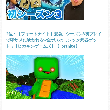
2位：【フォートナイト】悲報…シーズン3初プレイ
で即サメに喰われるw全ボスのミシック武器ゲッ
ト!?【ヒカキンゲームズ】【Fortnite】