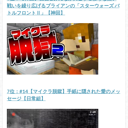
戦いを繰り広げるブライアンの「スターウォーズ バ
トルフロントⅡ」【神回】
7位：#14【マイクラ脱獄】手紙に隠された愛のメッ
セージ【日常組】