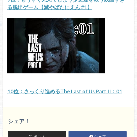
る脱出ゲーム【滅やばたにえん #1】
10位：さっくり進めるThe Last of Us Part II：01
シェア！
ポスト
シェア