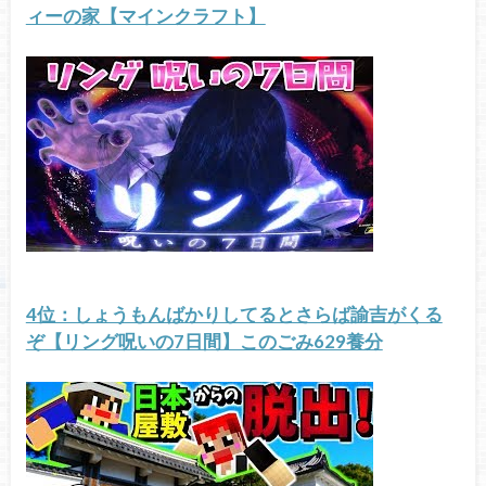
ィーの家【マインクラフト】
4位：しょうもんばかりしてるとさらば諭吉がくる
ぞ【リング呪いの7日間】このごみ629養分