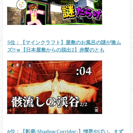
5位：【マインクラフト】屋敷のお風呂の謎が激ム
ズ!!ｗ【日本屋敷からの脱出2】赤髪のとも
6位：【影廊-Shadow Corridor-】憎悪やばい。まず