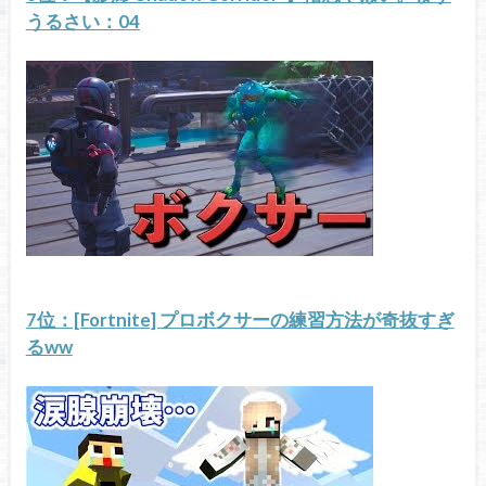
うるさい：04
7位：[Fortnite] プロボクサーの練習方法が奇抜すぎ
るww