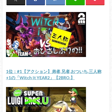
1位：#1【アクション】弟者,兄者,おついち,三人称
+1の「Witch It YEAR2」【2BRO.】