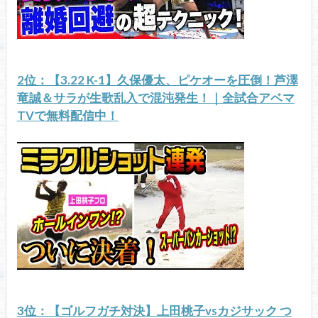
2位：【3.22 K-1】久保優太、ピケオーを圧倒！芦澤
竜誠＆サラが生歌乱入で混沌発生！｜全試合アベマ
TVで無料配信中！
3位：【ゴルフガチ対決】上田桃子vsカジサック つ