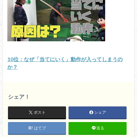
10位：なぜ「当てにいく」動作が入ってしまうの
か？
シェア！
ポスト
シェア
はてブ
送る