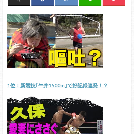
1位：新競技｢牛丼1500m｣で好記録連発！？