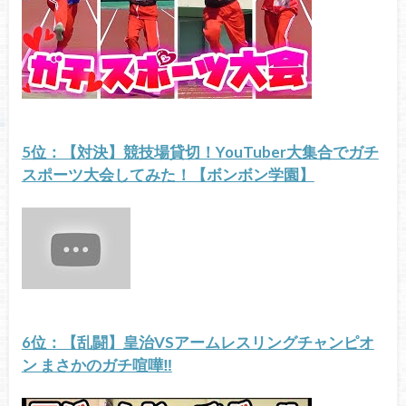
5位：【対決】競技場貸切！YouTuber大集合でガチ
スポーツ大会してみた！【ボンボン学園】
6位：【乱闘】皇治VSアームレスリングチャンピオ
ン まさかのガチ喧嘩‼︎