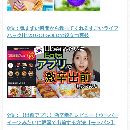
8位：気まずい瞬間から救ってくれるすごいライフ
ハック||123 GO! GOLDの役立つ裏技
9位：【出前アプリ】激辛新作レビュー！ウーバー
イーツみたいに韓国で出前する方法【モッパン】