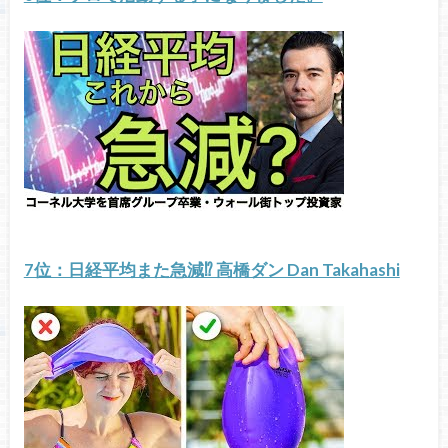
7位：日経平均また急減⁉ 高橋ダン Dan Takahashi