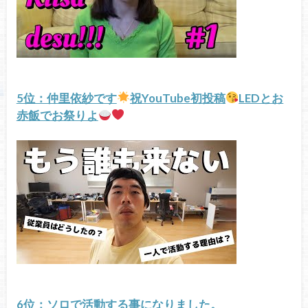
5位：仲里依紗です
祝YouTube初投稿
LEDとお
赤飯でお祭りよ
6位：ソロで活動する事になりました。