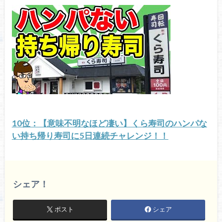
10位：【意味不明なほど凄い】くら寿司のハンパな
い持ち帰り寿司に5日連続チャレンジ！！
シェア！
ポスト
シェア