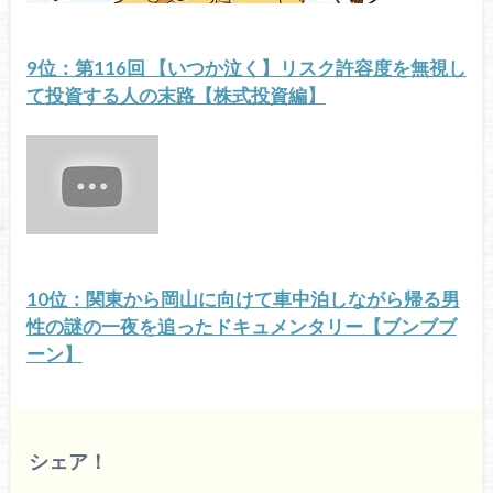
9位：第116回 【いつか泣く】リスク許容度を無視し
て投資する人の末路【株式投資編】
10位：関東から岡山に向けて車中泊しながら帰る男
性の謎の一夜を追ったドキュメンタリー【ブンブブ
ーン】
シェア！