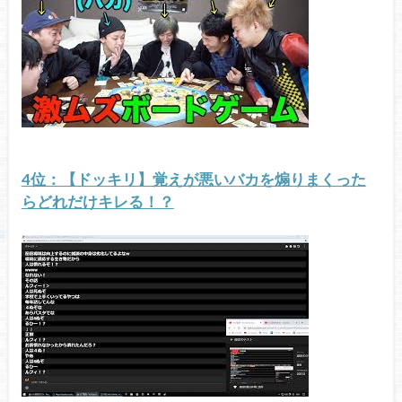
4位：【ドッキリ】覚えが悪いバカを煽りまくった
らどれだけキレる！？