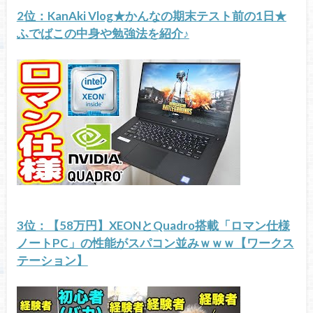
2位：KanAki Vlog★かんなの期末テスト前の1日★
ふでばこの中身や勉強法を紹介♪
3位：【58万円】XEONとQuadro搭載「ロマン仕様
ノートPC」の性能がスパコン並みｗｗｗ【ワークス
テーション】