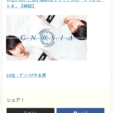
ト８」【神回】
10位：ｸﾞﾉｰｼｱやる男
シェア！
ポスト
シェア