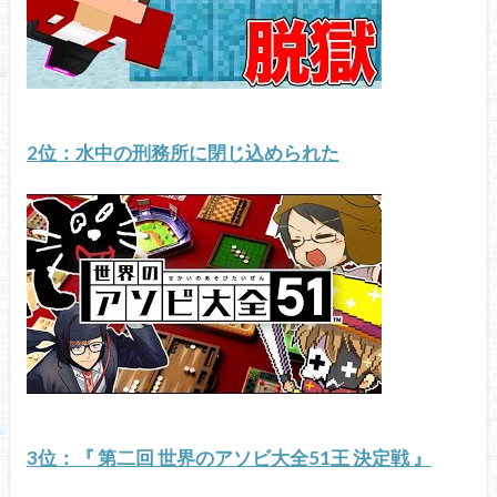
2位：水中の刑務所に閉じ込められた
3位：『 第二回 世界のアソビ大全51王 決定戦 』