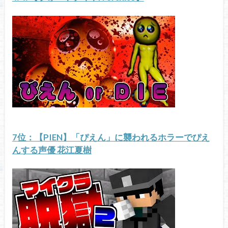
7位：【PIEN】「ぴえん」に襲われるホラーでぴえ
んする声優 花江夏樹