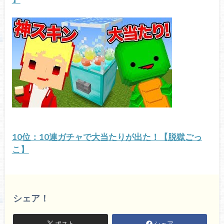
10位：10連ガチャで大当たりが出た！【脱獄ごっ
こ】
シェア！
ポスト
シェア