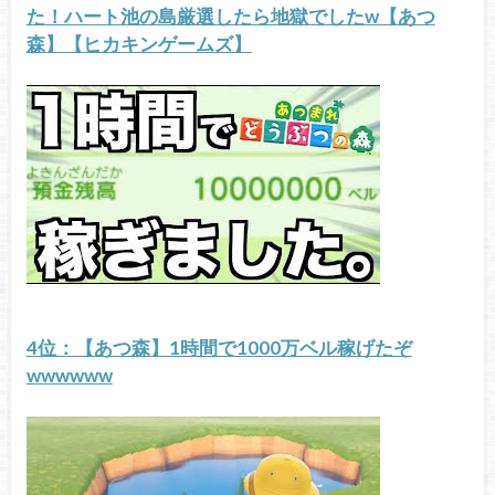
た！ハート池の島厳選したら地獄でしたw【あつ
森】【ヒカキンゲームズ】
4位：【あつ森】1時間で1000万ベル稼げたぞ
wwwwww