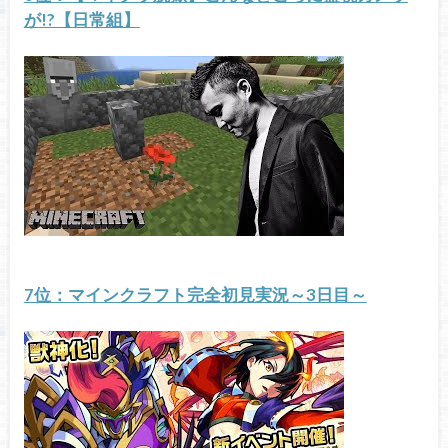
が!?【日常組】
7位：マインクラフト完全初見実況～3日目～