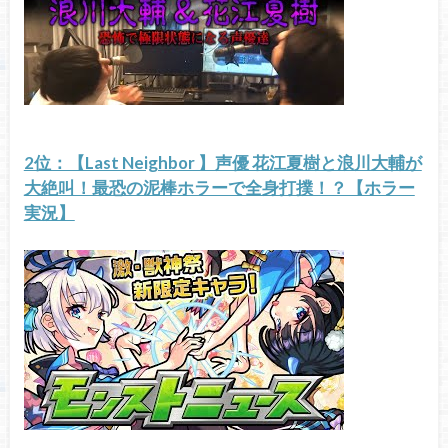
2位：【Last Neighbor 】声優 花江夏樹と浪川大輔が
大絶叫！最恐の泥棒ホラーで全身打撲！？【ホラー
実況】