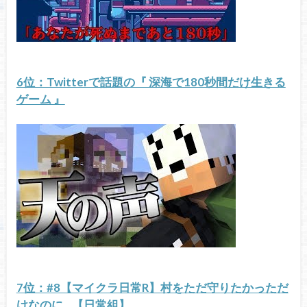
6位：Twitterで話題の『 深海で180秒間だけ生きる
ゲーム 』
7位：#8【マイクラ日常R】村をただ守りたかっただ
けなのに…【日常組】