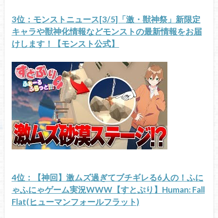
3位：モンストニュース[3/5]「激・獣神祭」新限定
キャラや獣神化情報などモンストの最新情報をお届
けします！【モンスト公式】
4位：【神回】激ムズ過ぎてブチギレる6人の！ふに
ゃふにゃゲーム実況WWW【すとぷり】Human: Fall
Flat(ヒューマンフォールフラット)