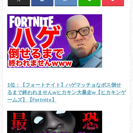
1位：【フォートナイト】ハゲマッチョなボス倒せ
るまで終われませんwヒカキン大暴走w【ヒカキンゲ
ームズ】【Fortnite】