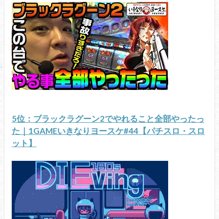
5位：ブラックラグーン2でやれること全部やったっ
た｜1GAMEいきなりヨースケ#44【パチスロ・スロ
ット】