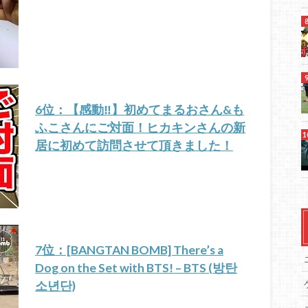
6位：【感動‼︎】初めてまるおさん&も
ふこさんにご対面！ヒカキンさんの新
居に初めて訪問させて頂きました！
7位：[BANGTAN BOMB] There’s a
Dog on the Set with BTS! – BTS (방탄
소년단)