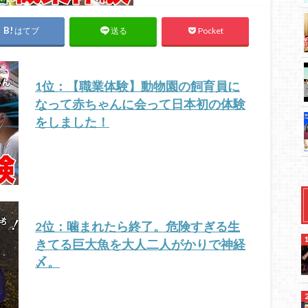
はてブ
Pocket
送る
1位：【職業体験】動物園の飼育員に
なって赤ちゃんに会って日本初の体験
をしました！
2位：噛まれたら終了。危険すぎる生
きてる巨大魚を大人二人がかりで神経
〆。