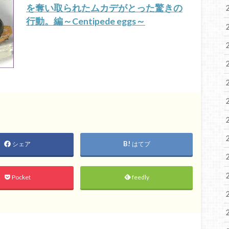
を奪い取られたムカデがとった驚きの
行動。編～Centipede eggs～
シェア
はてブ
Pocket
feedly