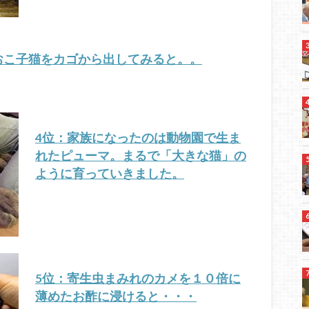
おこ子猫をカゴから出してみると。。
4位：家族になったのは動物園で生ま
れたピューマ。まるで「大きな猫」の
ように育っていきました。
5位：寄生虫まみれのカメを１０倍に
薄めたお酢に浸けると・・・