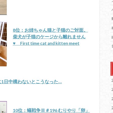
8位：お姉ちゃん猫と子猫のご対面。
柴犬が子猫のケージから離れません
♥ First time cat and kitten meet
に1日中構わないとこうなった…
10位：蟻戦争Ⅲ＃196 むりやり「卵」